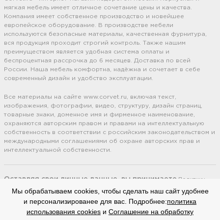
мягкая мебель имеет отличное сочетание цены и качества.
Компания имеет собственное производство и новейшее
европейское оборудование. В производстве мебели
используются безопасные материалы, качественная фурнитура,
вся продукция проходит строгий контроль. Также нашим
преимуществом является удобная система оплаты и
беспроцентная рассрочка до 6 месяцев. Доставка по всей
России. Наша мебель комфортна, надёжна и сочетает в себе
современный дизайн и удобство эксплуатации.
Все материалы на сайте www.corvet.ru, включая текст,
изображения, фотографии, видео, структуру, дизайн страниц,
товарные знаки, доменное имя и фирменное наименование,
охраняются авторским правом и правами на интеллектуальную
собственность в соответствии с российским законодательством и
международными соглашениями об охране авторских прав и
интеллектуальной собственности.
Оставляя свои личные данные, вы принимаете
Политику
конфиденциальности.
Сайт использует cookie файлы
(Политика
Мы обрабатываем cookies, чтобы сделать наш сайт удобнее
обработки файлов cookie).
Соглашение на обработку
персональных
и персонализированее для вас. Подробнее:
политика
данных.
использования cookies
и
Соглашение на обработку