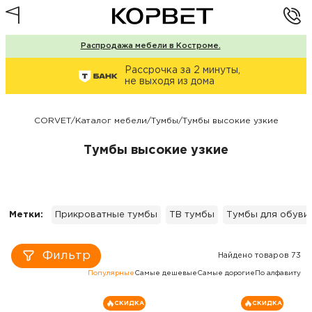
Распродажа мебели в Костроме.
Рассрочка за 2 минуты,
не выходя из дома
CORVET
/
Каталог мебели
/
Тумбы
/
Тумбы высокие узкие
Тумбы высокие узкие
Метки:
Прикроватные тумбы
ТВ тумбы
Тумбы для обуви
Фильтр
Найдено товаров 73
Популярные
Самые дешевые
Самые дорогие
По алфавиту
СКИДКА
СКИДКА