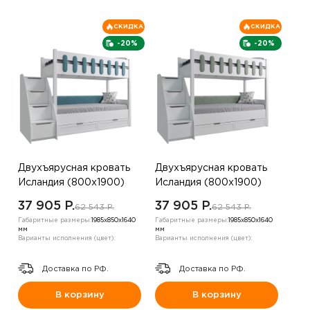
СКИДКА
СКИДКА
-20%
-20%
Двухъярусная кровать
Двухъярусная кровать
Исландия (800х1900)
Исландия (800х1900)
,Бирюзовый
,Холодный зеленый
37 905 P.
37 905 P.
62 543 P.
62 543 P.
Габаритные размеры:
1985х850х1640
Габаритные размеры:
1985х850х1640
мм
мм
Варианты исполнения (цвет):
Варианты исполнения (цвет):
Доставка по РФ.
Доставка по РФ.
В корзину
В корзину