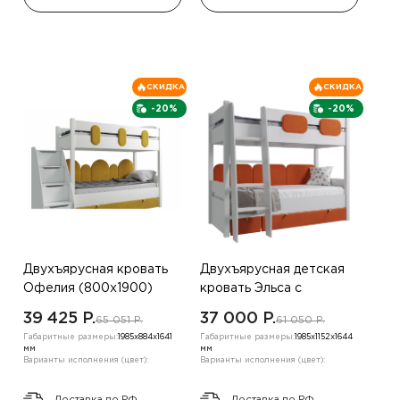
СКИДКА
СКИДКА
-20%
-20%
Двухъярусная кровать
Двухъярусная детская
Офелия (800х1900)
кровать Эльса с
,желтый
лестницей, терракот
39 425 P.
37 000 P.
65 051 P.
61 050 P.
Габаритные размеры:
1985х884х1641
Габаритные размеры:
1985х1152х1644
мм
мм
Варианты исполнения (цвет):
Варианты исполнения (цвет):