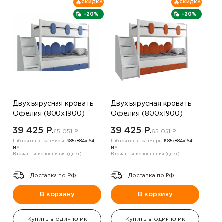
СКИДКА
СКИДКА
-20%
-20%
Двухъярусная кровать
Двухъярусная кровать
Офелия (800х1900)
Офелия (800х1900)
,синий
,оранжевый
39 425 P.
39 425 P.
65 051 P.
65 051 P.
Габаритные размеры:
1985х884х1641
Габаритные размеры:
1985х884х1641
мм
мм
Варианты исполнения (цвет):
Варианты исполнения (цвет):
Доставка по РФ.
Доставка по РФ.
В корзину
В корзину
Купить в один клик
Купить в один клик