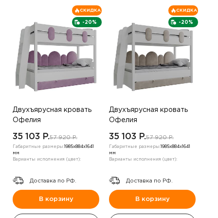
СКИДКА
СКИДКА
-20%
-20%
Двухъярусная кровать
Двухъярусная кровать
Офелия
Офелия
(800х1900),экокожа
(800х1900),белый
35 103 P.
35 103 P.
57 920 P.
57 920 P.
жемчуг
Габаритные размеры:
1985х884х1641
Габаритные размеры:
1985х884х1641
мм
мм
Варианты исполнения (цвет):
Варианты исполнения (цвет):
Доставка по РФ.
Доставка по РФ.
В корзину
В корзину