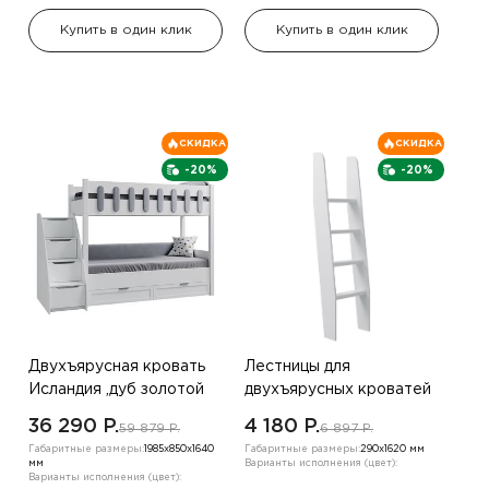
Купить в один клик
Купить в один клик
СКИДКА
СКИДКА
-20%
-20%
Двухъярусная кровать
Лестницы для
Исландия ,дуб золотой
двухъярусных кроватей
Лестница - 6,белый
36 290 P.
4 180 P.
59 879 P.
6 897 P.
,белый
Габаритные размеры:
1985х850х1640
Габаритные размеры:
290х1620 мм
мм
Варианты исполнения (цвет):
Варианты исполнения (цвет):