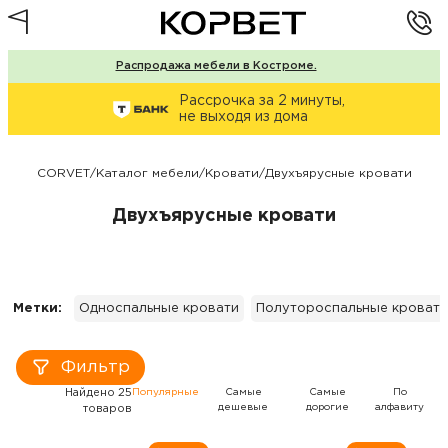
Распродажа мебели в Костроме.
Рассрочка за 2 минуты,
не выходя из дома
CORVET
/
Каталог мебели
/
Кровати
/
Двухъярусные кровати
Двухъярусные кровати
Метки:
Односпальные кровати
Полутороспальные кровати
Фильтр
Найдено 25
Популярные
Самые
Самые
По
дешевые
дорогие
алфавиту
товаров