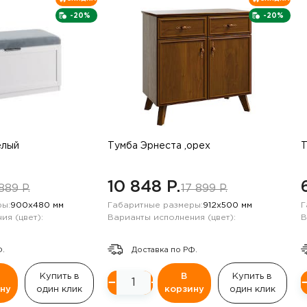
-20%
-20%
елый
Тумба Эрнеста ,орех
Т
10 848 P.
889 P.
17 899 P.
ы:
900х480 мм
Габаритные размеры:
912х500 мм
Г
ия (цвет):
Варианты исполнения (цвет):
В
Ф.
Доставка по РФ.
Купить в
В
Купить в
−
+
ну
один клик
корзину
один клик