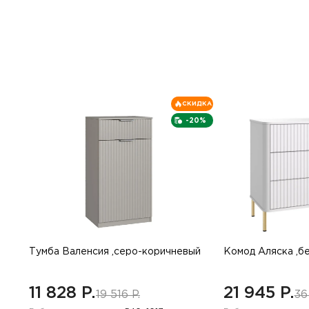
СКИДКА
-20%
Тумба Валенсия ,серо-коричневый
Комод Аляска ,б
11 828 P.
21 945 P.
19 516 P.
36