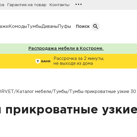
•••
ра
Гарантия на товар
Контакты
лажи
Комоды
Тумбы
Диваны
Пуфы
Поиск
Распродажа мебели в Костроме.
Кол-во дверей
Рассрочка за 2 минуты,
не выходя из дома
Однодверные шкафы
афы
Двухдверные шкафы
Трехдверные шкафы
ORVET
/
Каталог мебели
/
Тумбы
/
Тумбы прикроватные узкие 30
ы
Четырехдверные шкафы
 прикроватные узкие
фы
ы
ожую