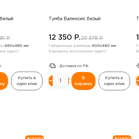
,белый
Тумба Валенсия ,белый
Т
12 350 P.
81 P.
20 378 P.
ы:
680х480 мм
Габаритные размеры:
900х480 мм
Г
ия (цвет):
Варианты исполнения (цвет):
В
Ф.
Доставка по РФ.
Купить в
В
Купить в
−
+
ну
один клик
корзину
один клик
СКИДКА
СКИДКА