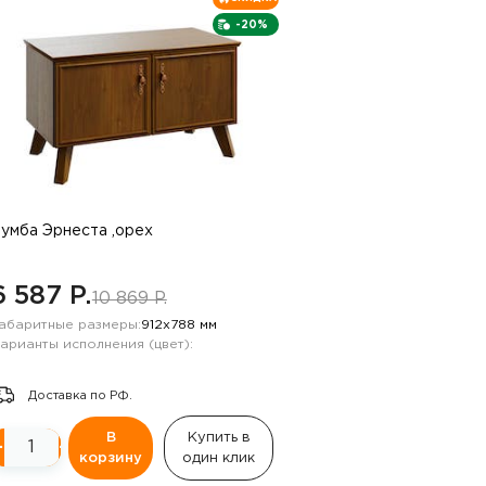
-20%
умба Эрнеста ,орех
6 587 P.
10 869 P.
абаритные размеры:
912х788 мм
арианты исполнения (цвет):
Доставка по РФ.
В
Купить в
−
+
корзину
один клик