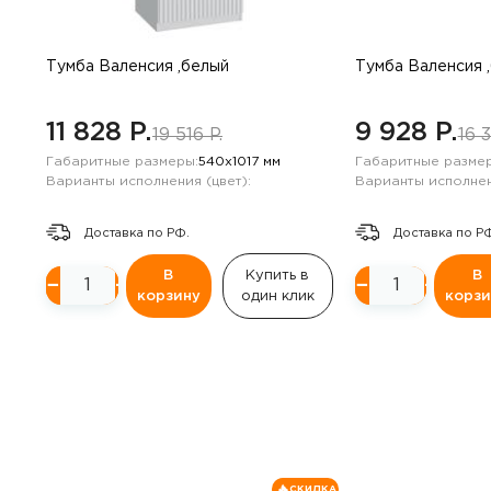
Навесные панели
Полки
Тумба Валенсия ,белый
Тумба Валенсия 
Стеллажи
11 828 P.
9 928 P.
19 516 P.
16 3
Габаритные размеры:
540х1017 мм
Габаритные размер
Консоли
Варианты исполнения (цвет):
Варианты исполнен
Доставка по РФ.
Доставка по Р
В
Купить в
В
−
+
−
+
корзину
один клик
корзи
СКИДКА