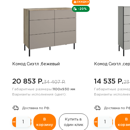
СКИДКА
-20%
Комод Сиэтл ,бежевый
Комод Сиэтл ,се
20 853 P.
14 535 P.
34 407 P.
23
Габаритные размеры:
1100х930 мм
Габаритные размер
Варианты исполнения (цвет):
Варианты исполнен
Доставка по РФ.
Доставка по Р
В
Купить в
В
−
+
−
+
корзину
один клик
корзи