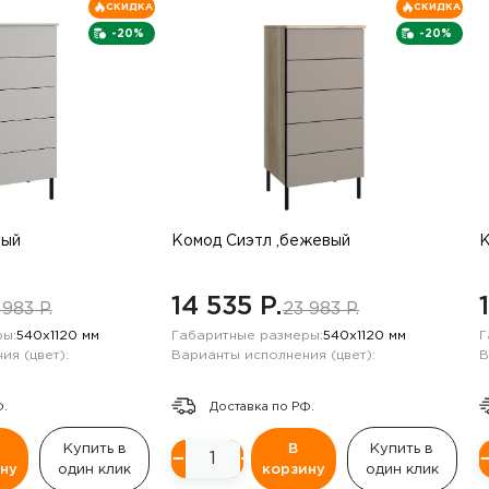
СКИДКА
СКИДКА
-20%
-20%
рый
Комод Сиэтл ,бежевый
К
14 535 P.
 983 P.
23 983 P.
ы:
540х1120 мм
Габаритные размеры:
540х1120 мм
Г
ия (цвет):
Варианты исполнения (цвет):
В
Ф.
Доставка по РФ.
Купить в
В
Купить в
−
+
ну
один клик
корзину
один клик