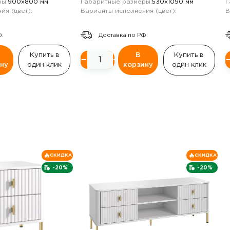
ы:
900х800 мм
Габаритные размеры:
530х1090 мм
Г
ия (цвет):
Варианты исполнения (цвет):
В
Ф.
Доставка по РФ.
Купить в
В
Купить в
−
+
ну
один клик
корзину
один клик
СКИДКА
СКИДКА
-20%
-20%