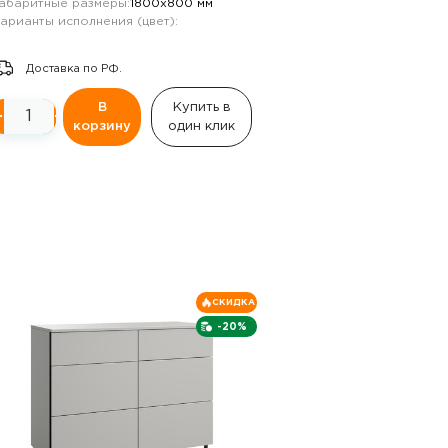
абаритные размеры:
1800х800 мм
арианты исполнения (цвет):
Доставка по РФ.
В
Купить в
−
+
корзину
один клик
СКИДКА
-20%