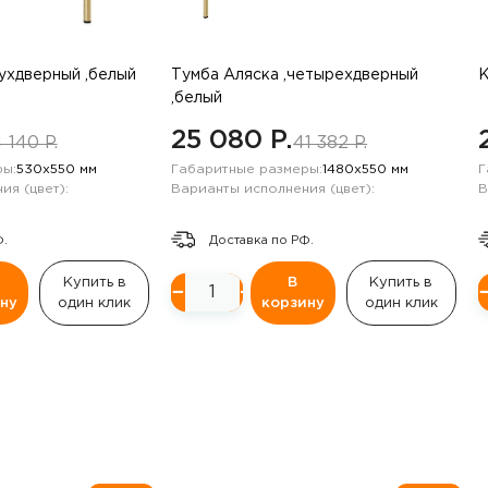
вухдверный ,белый
Тумба Аляска ,четырехдверный
К
,белый
25 080 P.
 140 P.
41 382 P.
ы:
530х550 мм
Габаритные размеры:
1480х550 мм
Г
ия (цвет):
Варианты исполнения (цвет):
В
Ф.
Доставка по РФ.
Купить в
В
Купить в
−
+
ну
один клик
корзину
один клик