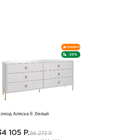
СКИДКА
-20%
омод Аляска 6 ,белый
34 105 P.
56 273 P.