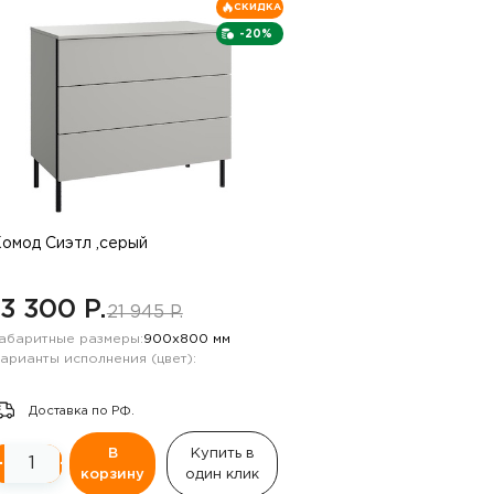
СКИДКА
-20%
омод Сиэтл ,серый
13 300 P.
21 945 P.
абаритные размеры:
900х800 мм
арианты исполнения (цвет):
Доставка по РФ.
В
Купить в
−
+
корзину
один клик