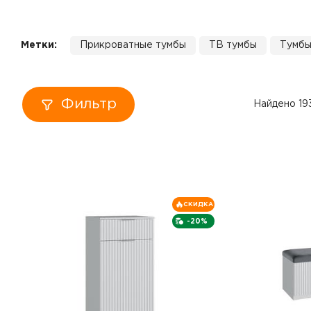
Кровати
Метки:
Прикроватные тумбы
ТВ тумбы
Тумбы
Тумбы
Диваны
Фильтр
Найдено 19
Пуфы
Столы
Табуреты
СКИДКА
-20%
Зеркала
Вешалки