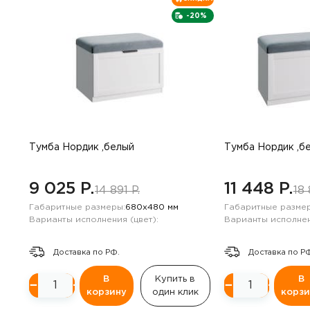
-20%
Тумба Нордик ,белый
Тумба Нордик ,б
9 025 P.
11 448 P.
14 891 P.
18 
Габаритные размеры:
680х480 мм
Габаритные размер
Варианты исполнения (цвет):
Варианты исполнен
Доставка по РФ.
Доставка по Р
В
Купить в
В
−
+
−
+
корзину
один клик
корзи