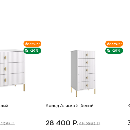
СКИДКА
СКИДКА
-20%
-20%
елый
Комод Аляска 5 ,белый
К
28 400 P.
 209 P.
46 860 P.