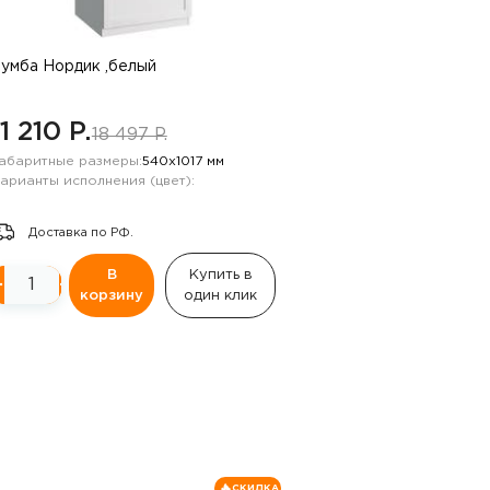
умба Нордик ,белый
11 210 P.
18 497 P.
абаритные размеры:
540х1017 мм
арианты исполнения (цвет):
Доставка по РФ.
В
Купить в
−
+
корзину
один клик
СКИДКА