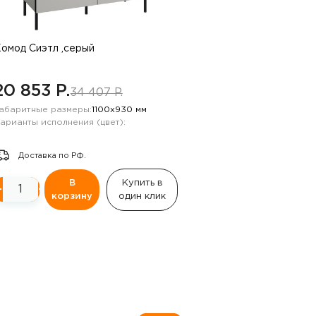
омод Сиэтл ,серый
20 853 P.
34 407 P.
абаритные размеры:
1100х930 мм
арианты исполнения (цвет):
Доставка по РФ.
В
Купить в
−
+
корзину
один клик