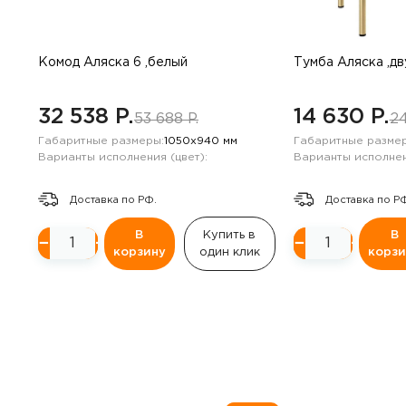
Комод Аляска 6 ,белый
Тумба Аляска ,д
32 538 P.
14 630 P.
53 688 P.
24
Габаритные размеры:
1050х940 мм
Габаритные размер
Варианты исполнения (цвет):
Варианты исполнен
Доставка по РФ.
Доставка по Р
В
Купить в
В
−
+
−
+
корзину
один клик
корзи