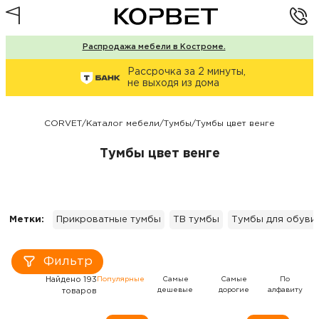
Распродажа мебели в Костроме.
Рассрочка за 2 минуты,
не выходя из дома
CORVET
/
Каталог мебели
/
Тумбы
/
Тумбы цвет венге
Тумбы цвет венге
Метки:
Прикроватные тумбы
ТВ тумбы
Тумбы для обуви
Фильтр
Найдено 193
Популярные
Самые
Самые
По
дешевые
дорогие
алфавиту
товаров