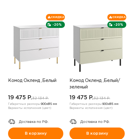
СКИДКА
СКИДКА
-20%
-20%
Комод Окленд ,Белый
Комод Окленд ,Белый/
зеленый
19 475 P.
19 475 P.
32 134 P.
32 134 P.
Габаритные размеры:
900х815 мм
Габаритные размеры:
900х815 мм
Варианты исполнения (цвет):
Варианты исполнения (цвет):
Доставка по РФ.
Доставка по РФ.
В корзину
В корзину