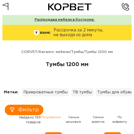
Распродажа мебели в Костроме.
Рассрочка за 2 минуты,
не выходя из дома
CORVET
/
Каталог мебели
/
Тумбы
/
Тумбы 1200 мм
Тумбы 1200 мм
Метки:
Прикроватные тумбы
ТВ тумбы
Тумбы для обуви
Фильтр
Найдено 193
Популярные
Самые
Самые
По
дешевые
дорогие
алфавиту
товаров