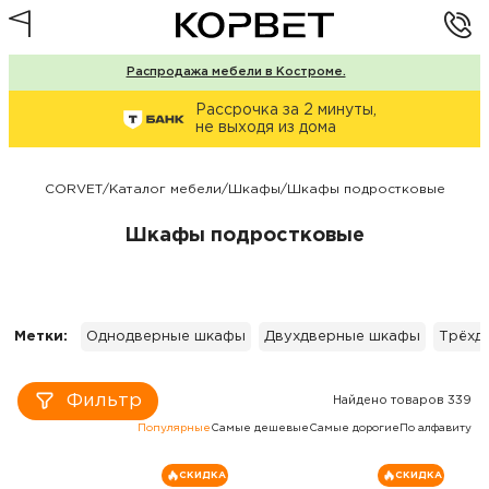
Распродажа мебели в Костроме.
Рассрочка за 2 минуты,
не выходя из дома
CORVET
/
Каталог мебели
/
Шкафы
/
Шкафы подростковые
Шкафы подростковые
Метки:
Однодверные шкафы
Двухдверные шкафы
Трёхд
Фильтр
Найдено товаров 339
Популярные
Самые дешевые
Самые дорогие
По алфавиту
СКИДКА
СКИДКА