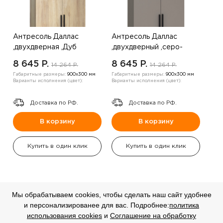
Антресоль Даллас
Антресоль Даллас
,двухдверная ,Дуб
,двухдверный ,серо-
Кастелло
коричневый
8 645 P.
8 645 P.
14 264 P.
14 264 P.
Габаритные размеры:
900х300 мм
Габаритные размеры:
900х300 мм
Варианты исполнения (цвет):
Варианты исполнения (цвет):
Доставка по РФ.
Доставка по РФ.
В корзину
В корзину
Купить в один клик
Купить в один клик
Мы обрабатываем cookies, чтобы сделать наш сайт удобнее
и персонализированее для вас. Подробнее:
политика
СКИДКА
СКИДКА
использования cookies
и
Соглашение на обработку
-20%
-20%