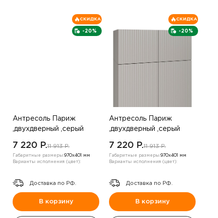
СКИДКА
СКИДКА
-20%
-20%
Антресоль Париж
Антресоль Париж
,двухдверный ,серый
,двухдверный ,серый
7 220 P.
7 220 P.
11 913 P.
11 913 P.
Габаритные размеры:
970х401 мм
Габаритные размеры:
970х401 мм
Варианты исполнения (цвет):
Варианты исполнения (цвет):
Доставка по РФ.
Доставка по РФ.
В корзину
В корзину