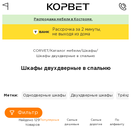
Распродажа мебели в Костроме.
Рассрочка за 2 минуты,
не выходя из дома
CORVET
/
Каталог мебели
/
Шкафы
/
Шкафы двухдверные в спальню
Шкафы двухдверные в спальню
Метки:
Однодверные шкафы
Двухдверные шкафы
Трёхд
Фильтр
Найдено 129
Популярные
Самые
Самые
По
дешевые
дорогие
алфавиту
товаров