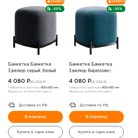
СКИДКА
СКИДКА
-20%
-20%
Банкетка Банкетка
Банкетка Банкетка
3,велюр серый ,белый
3,велюр бирюзово-
зеленый ,вельвет
4 080 P.
4 080 P.
6 732 P.
6 732 P.
капучино
Габаритные размеры:
400х450 мм
Габаритные размеры:
400х450 мм
Варианты исполнения (цвет):
Варианты исполнения (цвет):
Доставка по РФ.
Доставка по РФ.
В корзину
В корзину
Купить в один клик
Купить в один клик