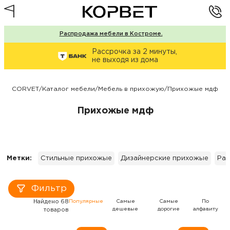
Распродажа мебели в Костроме.
Рассрочка за 2 минуты,
не выходя из дома
CORVET
/
Каталог мебели
/
Мебель в прихожую
/
Прихожые мдф
Прихожые мдф
Метки:
Стильные прихожые
Дизайнерские прихожые
Рас
Фильтр
Найдено 68
Популярные
Самые
Самые
По
дешевые
дорогие
алфавиту
товаров