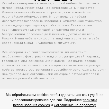
Corvet.ru - интернет-магазин недорогой мебели. Корпусная и
мягкая мебель имеет отличное сочетание цены и качества.
Компания имеет собственное производство и новейшее
европейское оборудование. В производстве мебели
используются безопасные материалы, качественная фурнитура,
вся продукция проходит строгий контроль. Также нашим
преимуществом является удобная система оплаты и
беспроцентная рассрочка до 6 месяцев. Доставка по всей
России. Наша мебель комфортна, надёжна и сочетает в себе
современный дизайн и удобство эксплуатации.
Все материалы на сайте www.corvet.ru, включая текст,
изображения, фотографии, видео, структуру, дизайн страниц,
товарные знаки, доменное имя и фирменное наименование,
охраняются авторским правом и правами на интеллектуальную
собственность в соответствии с российским законодательством и
международными соглашениями об охране авторских прав и
интеллектуальной собственности.
Оставляя свои личные данные, вы принимаете
Политику
Мы обрабатываем cookies, чтобы сделать наш сайт удобнее
конфиденциальности.
Сайт использует cookie файлы
(Политика
и персонализированее для вас. Подробнее:
политика
обработки файлов cookie).
Соглашение на обработку
персональных
использования cookies
и
Соглашение на обработку
данных.