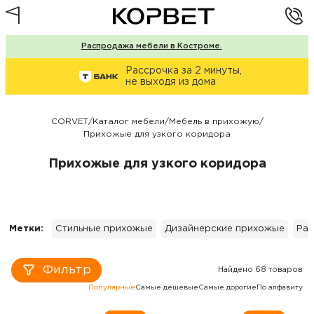
Распродажа мебели в Костроме.
Рассрочка за 2 минуты,
не выходя из дома
CORVET
/
Каталог мебели
/
Мебель в прихожую
/
Прихожые для узкого коридора
Прихожые для узкого коридора
Метки:
Стильные прихожые
Дизайнерские прихожые
Рас
Фильтр
Найдено 68 товаров
Популярные
Самые дешевые
Самые дорогие
По алфавиту