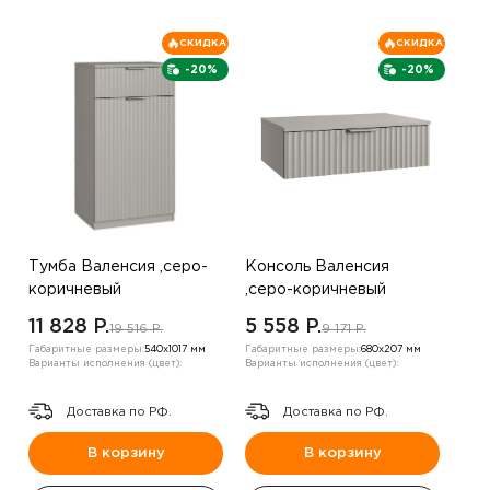
СКИДКА
СКИДКА
-20%
-20%
Тумба Валенсия ,серо-
Консоль Валенсия
коричневый
,серо-коричневый
11 828 P.
5 558 P.
19 516 P.
9 171 P.
Габаритные размеры:
540х1017 мм
Габаритные размеры:
680х207 мм
Варианты исполнения (цвет):
Варианты исполнения (цвет):
Доставка по РФ.
Доставка по РФ.
В корзину
В корзину