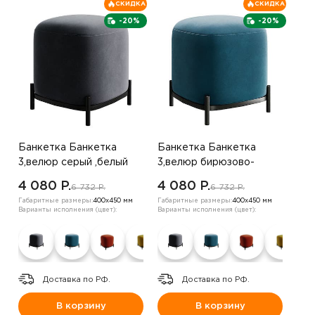
СКИДКА
СКИДКА
-20%
-20%
Банкетка Банкетка
Банкетка Банкетка
3,велюр серый ,белый
3,велюр бирюзово-
зеленый ,вельвет
4 080 P.
4 080 P.
6 732 P.
6 732 P.
капучино
Габаритные размеры:
400х450 мм
Габаритные размеры:
400х450 мм
Варианты исполнения (цвет):
Варианты исполнения (цвет):
Доставка по РФ.
Доставка по РФ.
В корзину
В корзину