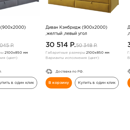
 (900х2000)
Диван Кэмбридж (900х2000)
Д
,желтый ,левый угол
,
30 514 P.
045 P.
50 348 P.
ы:
2100х850 мм
Габаритные размеры:
2100х850 мм
Г
ия (цвет):
Варианты исполнения (цвет):
В
Ф.
Доставка по РФ.
упить в один клик
В корзину
Купить в один клик