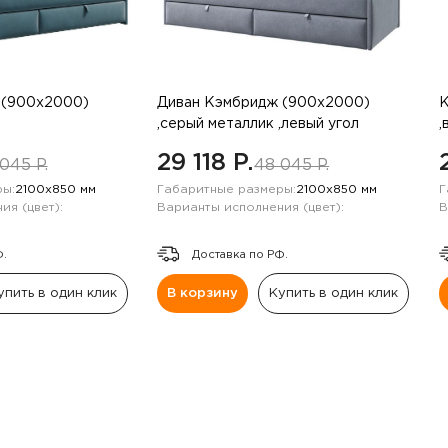
 (900х2000)
Диван Кэмбридж (900х2000)
К
,серый металлик ,левый угол
,
29 118 P.
045 P.
48 045 P.
ы:
2100х850 мм
Габаритные размеры:
2100х850 мм
Г
ия (цвет):
Варианты исполнения (цвет):
В
Ф.
Доставка по РФ.
упить в один клик
В корзину
Купить в один клик