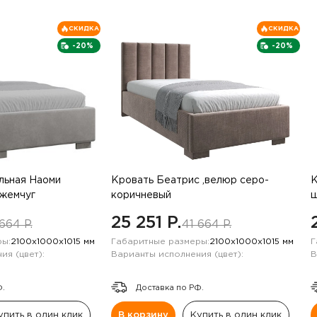
СКИДКА
СКИДКА
-20%
-20%
льная Наоми
Кровать Беатрис ,велюр серо-
К
жемчуг
коричневый
ш
25 251 P.
664 P.
41 664 P.
ы:
2100х1000х1015 мм
Габаритные размеры:
2100х1000х1015 мм
Г
ия (цвет):
Варианты исполнения (цвет):
В
Ф.
Доставка по РФ.
упить в один клик
В корзину
Купить в один клик