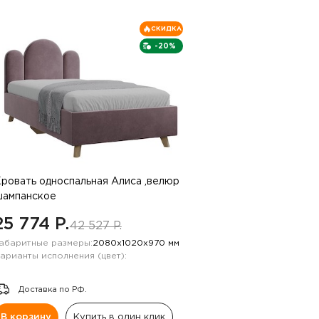
СКИДКА
-20%
ровать односпальная Алиса ,велюр
ампанское
25 774 P.
42 527 P.
абаритные размеры:
2080х1020х970 мм
арианты исполнения (цвет):
Доставка по РФ.
В корзину
Купить в один клик