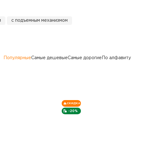
и
с подъемным механизмом
Популярные
Самые дешевые
Самые дорогие
По алфавиту
СКИДКА
-20%