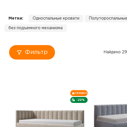
Кровати
Метки:
Односпальные кровати
Полутороспальные
Тумбы
без подъемного механизма
Диваны
Пуфы
Фильтр
Найдено 29
Столы
Табуреты
СКИДКА
Зеркала
-20%
Вешалки