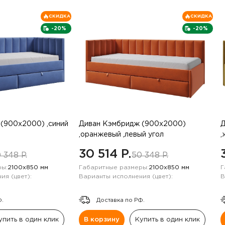
СКИДКА
СКИДКА
-20%
-20%
(900х2000) ,синий
Диван Кэмбридж (900х2000)
Д
,оранжевый ,левый угол
,
30 514 P.
 348 P.
50 348 P.
ы:
2100х850 мм
Габаритные размеры:
2100х850 мм
Г
ия (цвет):
Варианты исполнения (цвет):
В
Ф.
Доставка по РФ.
упить в один клик
В корзину
Купить в один клик