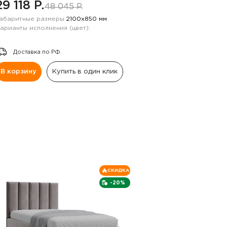
29 118 P.
48 045 P.
абаритные размеры:
2100х850 мм
арианты исполнения (цвет):
Доставка по РФ.
В корзину
Купить в один клик
СКИДКА
-20%