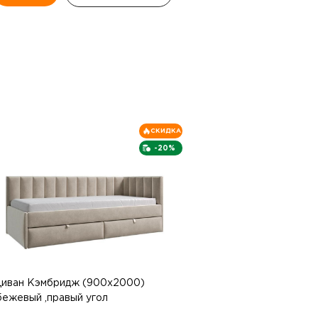
СКИДКА
-20%
иван Кэмбридж (900х2000)
бежевый ,правый угол