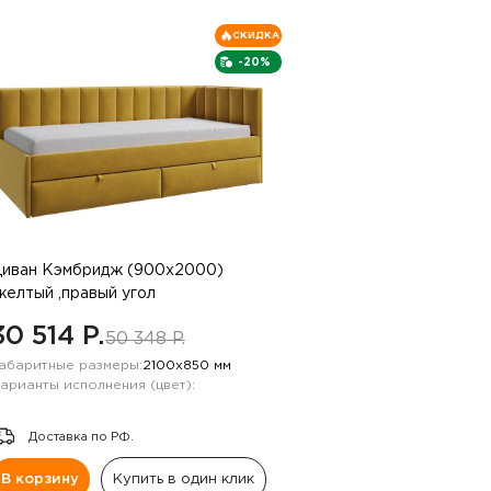
СКИДКА
-20%
иван Кэмбридж (900х2000)
желтый ,правый угол
30 514 P.
50 348 P.
абаритные размеры:
2100х850 мм
арианты исполнения (цвет):
Доставка по РФ.
В корзину
Купить в один клик