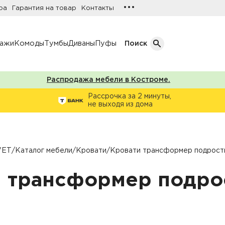
•••
ра
Гарантия на товар
Контакты
лажи
Комоды
Тумбы
Диваны
Пуфы
Поиск
Распродажа мебели в Костроме.
Кол-во дверей
Рассрочка за 2 минуты,
не выходя из дома
Однодверные шкафы
афы
Двухдверные шкафы
Трехдверные шкафы
VET
/
Каталог мебели
/
Кровати
/
Кровати трансформер подрост
ы
Четырехдверные шкафы
и трансформер подро
фы
ы
ожую