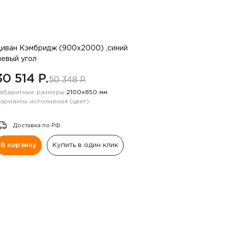
иван Кэмбридж (900х2000) ,синий
левый угол
30 514 P.
50 348 P.
абаритные размеры:
2100х850 мм
арианты исполнения (цвет):
Доставка по РФ.
В корзину
Купить в один клик