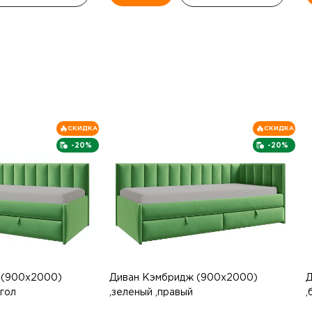
СКИДКА
СКИДКА
-20%
-20%
 (900х2000)
Диван Кэмбридж (900х2000)
Д
угол
,зеленый ,правый
,