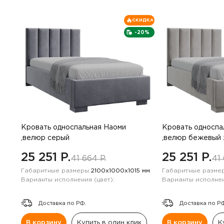
СКИДКА
-20%
Кровать односпальная Наоми
Кровать односпа
,велюр серый
,велюр бежевый 
25 251 P.
25 251 P.
41 664 P.
41 
Габаритные размеры:
2100х1000х1015 мм
Габаритные размер
Варианты исполнения (цвет):
Варианты исполнен
Доставка по РФ.
Доставка по Р
В корзину
Купить в один клик
В корзину
К