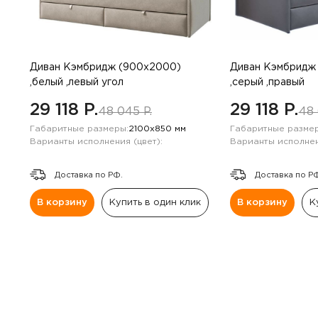
Навесные панели
Полки
Диван Кэмбридж (900х2000)
Диван Кэмбридж
Стеллажи
,белый ,левый угол
,серый ,правый
29 118 P.
29 118 P.
48 045 P.
48 
Консоли
Габаритные размеры:
2100х850 мм
Габаритные размер
Варианты исполнения (цвет):
Варианты исполнен
Доставка по РФ.
Доставка по Р
В корзину
Купить в один клик
В корзину
К