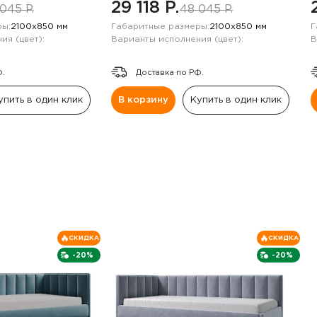
29 118 P.
045 P.
48 045 P.
ы:
2100х850 мм
Габаритные размеры:
2100х850 мм
Г
ия (цвет):
Варианты исполнения (цвет):
В
Ф.
Доставка по РФ.
упить в один клик
В корзину
Купить в один клик
СКИДКА
СКИДКА
-20%
-20%