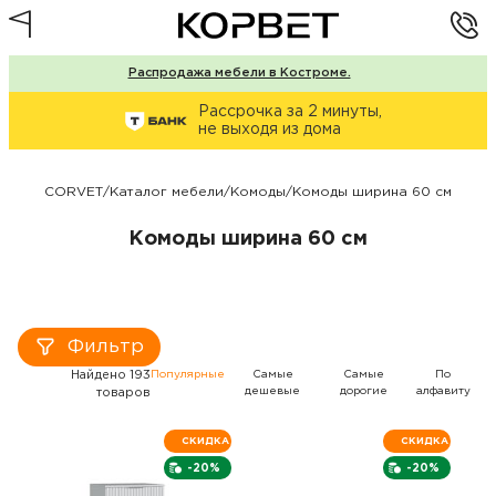
Распродажа мебели в Костроме.
Рассрочка за 2 минуты,
не выходя из дома
CORVET
/
Каталог мебели
/
Комоды
/
Комоды ширина 60 см
Комоды ширина 60 см
Фильтр
Найдено 193
Популярные
Самые
Самые
По
дешевые
дорогие
алфавиту
товаров
СКИДКА
СКИДКА
-20%
-20%