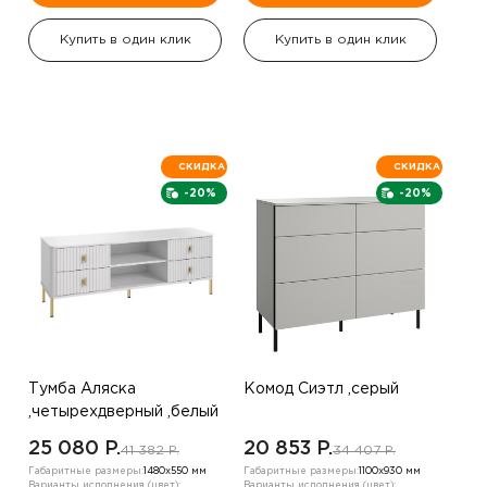
Купить в один клик
Купить в один клик
СКИДКА
СКИДКА
-20%
-20%
Тумба Аляска
Комод Сиэтл ,серый
,четырехдверный ,белый
25 080 P.
20 853 P.
41 382 P.
34 407 P.
Габаритные размеры:
1480х550 мм
Габаритные размеры:
1100х930 мм
Варианты исполнения (цвет):
Варианты исполнения (цвет):