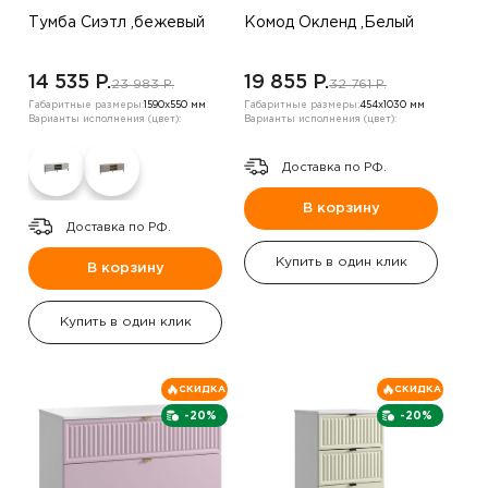
Тумба Сиэтл ,бежевый
Комод Окленд ,Белый
14 535 P.
19 855 P.
23 983 P.
32 761 P.
Габаритные размеры:
1590х550 мм
Габаритные размеры:
454х1030 мм
Варианты исполнения (цвет):
Варианты исполнения (цвет):
Доставка по РФ.
В корзину
Доставка по РФ.
Купить в один клик
В корзину
Купить в один клик
СКИДКА
СКИДКА
-20%
-20%