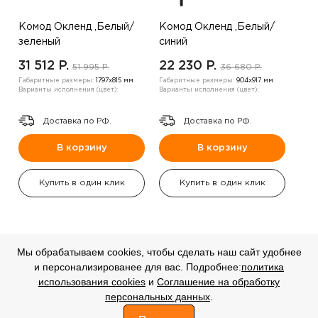
Комод Окленд ,Белый/
Комод Окленд ,Белый/
зеленый
синий
31 512 P.
22 230 P.
51 995 P.
36 680 P.
Габаритные размеры:
1797х815 мм
Габаритные размеры:
904х917 мм
Варианты исполнения (цвет):
Варианты исполнения (цвет):
Доставка по РФ.
Доставка по РФ.
В корзину
В корзину
Купить в один клик
Купить в один клик
Мы обрабатываем cookies, чтобы сделать наш сайт удобнее
и персонализированее для вас. Подробнее:
политика
СКИДКА
СКИДКА
использования cookies
и
Соглашение на обработку
-20%
-20%
персональных данных
.
0