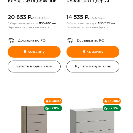
Комод Сиэтл ,бежевый
Комод Сиэтл ,серый
20 853 P.
14 535 P.
34 407 P.
23 983 P.
Габаритные размеры:
1100х930 мм
Габаритные размеры:
540х1120 мм
Варианты исполнения (цвет):
Варианты исполнения (цвет):
Доставка по РФ.
Доставка по РФ.
В корзину
В корзину
Купить в один клик
Купить в один клик
СКИДКА
СКИДКА
-20%
-20%