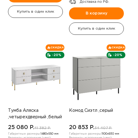
Доставка по РФ.
Купить в один клик
В корзину
Купить в один клик
СКИДКА
СКИДКА
-20%
-20%
Тумба Аляска
Комод Сиэтл ,серый
,четырехдверный ,белый
25 080 P.
20 853 P.
41 382 P.
34 407 P.
Габаритные размеры:
1480х550 мм
Габаритные размеры:
1100х930 мм
Варианты исполнения (цвет):
Варианты исполнения (цвет):