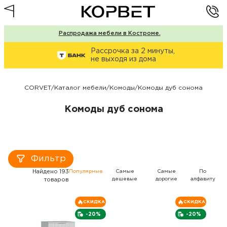
Распродажа мебели в Костроме.
Рассрочка за 2 минуты,
не выходя из дома
CORVET
/
Каталог мебели
/
Комоды
/
Комоды дуб сонома
Комоды дуб сонома
Фильтр
Найдено 193
Популярные
Самые
Самые
По
дешевые
дорогие
алфавиту
товаров
СКИДКА
СКИДКА
-20%
-20%