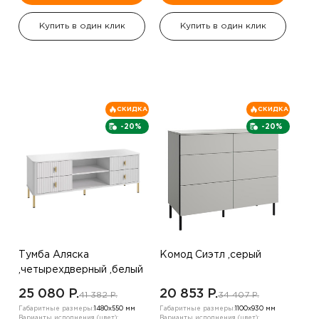
Купить в один клик
Купить в один клик
СКИДКА
СКИДКА
-20%
-20%
Тумба Аляска
Комод Сиэтл ,серый
,четырехдверный ,белый
25 080 P.
20 853 P.
41 382 P.
34 407 P.
Габаритные размеры:
1480х550 мм
Габаритные размеры:
1100х930 мм
Варианты исполнения (цвет):
Варианты исполнения (цвет):