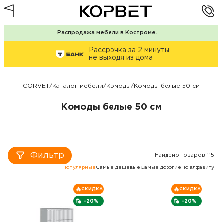
Распродажа мебели в Костроме.
Рассрочка за 2 минуты,
не выходя из дома
CORVET
/
Каталог мебели
/
Комоды
/
Комоды белые 50 см
Комоды белые 50 см
Фильтр
Найдено товаров 115
Популярные
Самые дешевые
Самые дорогие
По алфавиту
СКИДКА
СКИДКА
-20%
-20%