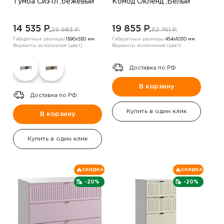
Тумба Сиэтл ,бежевый
Комод Окленд ,Белый
14 535 P.
19 855 P.
23 983 P.
32 761 P.
Габаритные размеры:
1590х550 мм
Габаритные размеры:
454х1030 мм
Варианты исполнения (цвет):
Варианты исполнения (цвет):
Доставка по РФ.
В корзину
Доставка по РФ.
Купить в один клик
В корзину
Купить в один клик
СКИДКА
СКИДКА
-20%
-20%