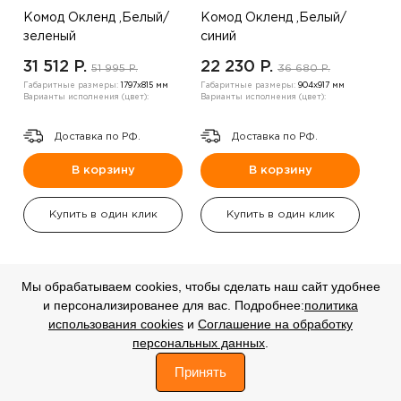
Комод Окленд ,Белый/
Комод Окленд ,Белый/
зеленый
синий
31 512 P.
22 230 P.
51 995 P.
36 680 P.
Габаритные размеры:
1797х815 мм
Габаритные размеры:
904х917 мм
Варианты исполнения (цвет):
Варианты исполнения (цвет):
Доставка по РФ.
Доставка по РФ.
В корзину
В корзину
Купить в один клик
Купить в один клик
Мы обрабатываем cookies, чтобы сделать наш сайт удобнее
и персонализированее для вас. Подробнее:
политика
СКИДКА
СКИДКА
использования cookies
и
Соглашение на обработку
персональных данных
.
-20%
-20%
0
Принять
Каталог
Корзина
Профиль
Избранное
Поиск