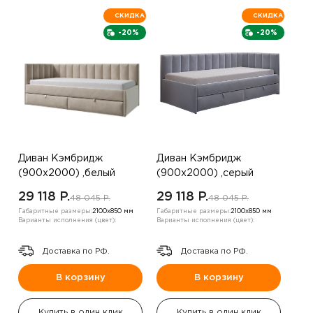
СКИДКА
СКИДКА
-20%
-20%
Диван Кэмбридж
Диван Кэмбридж
(900х2000) ,белый
(900х2000) ,серый
,левый угол
,правый
29 118 P.
29 118 P.
48 045 P.
48 045 P.
Габаритные размеры:
2100х850 мм
Габаритные размеры:
2100х850 мм
Варианты исполнения (цвет):
Варианты исполнения (цвет):
Доставка по РФ.
Доставка по РФ.
В корзину
В корзину
Купить в один клик
Купить в один клик