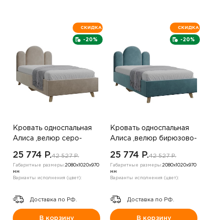
СКИДКА
СКИДКА
-20%
-20%
Кровать односпальная
Кровать односпальная
Алиса ,велюр серо-
Алиса ,велюр бирюзово-
коричневый
зеленый
25 774 P.
25 774 P.
42 527 P.
42 527 P.
Габаритные размеры:
2080х1020х970
Габаритные размеры:
2080х1020х970
мм
мм
Варианты исполнения (цвет):
Варианты исполнения (цвет):
Доставка по РФ.
Доставка по РФ.
В корзину
В корзину