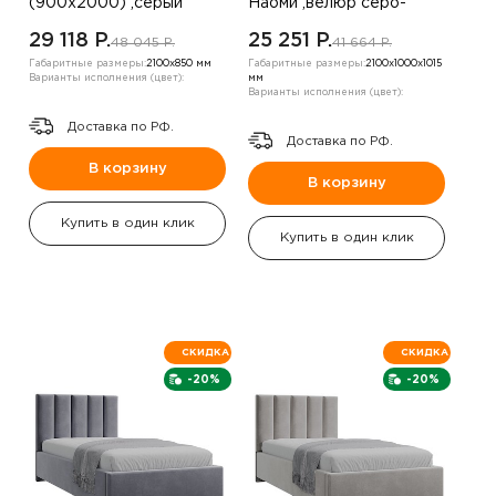
(900х2000) ,серый
Наоми ,велюр серо-
металлик ,левый угол
коричневый
29 118 P.
25 251 P.
48 045 P.
41 664 P.
Габаритные размеры:
2100х850 мм
Габаритные размеры:
2100х1000х1015
Варианты исполнения (цвет):
мм
Варианты исполнения (цвет):
Доставка по РФ.
Доставка по РФ.
В корзину
В корзину
Купить в один клик
Купить в один клик
СКИДКА
СКИДКА
-20%
-20%