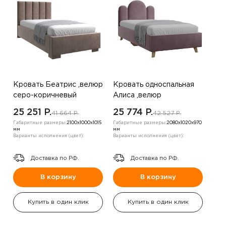
Кровать Беатрис ,велюр
Кровать односпальная
серо-коричневый
Алиса ,велюр
шампанское
25 251 P.
25 774 P.
41 664 P.
42 527 P.
Габаритные размеры:
2100х1000х1015
Габаритные размеры:
2080х1020х970
мм
мм
Варианты исполнения (цвет):
Варианты исполнения (цвет):
Доставка по РФ.
Доставка по РФ.
В корзину
В корзину
Купить в один клик
Купить в один клик