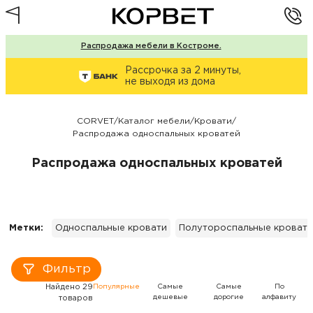
Распродажа мебели в Костроме.
Рассрочка за 2 минуты,
не выходя из дома
CORVET
/
Каталог мебели
/
Кровати
/
Распродажа односпальных кроватей
Распродажа односпальных кроватей
Метки:
Односпальные кровати
Полутороспальные кровати
Фильтр
Найдено 29
Популярные
Самые
Самые
По
дешевые
дорогие
алфавиту
товаров