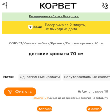
Распродажа мебели в Костроме.
Рассрочка за 2 минуты,
не выходя из дома
CORVET
/
Каталог мебели
/
Кровати
/
Детские кровати 70 см
детские кровати 70 см
Метки:
Односпальные кровати
Полутороспальные кровати
Фильтр
Найдено товаров 151
Популярные
Самые дешевые
Самые дорогие
По алфавиту
СКИДКА
СКИДКА