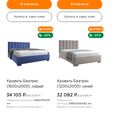
В корзину
В корзину
Купить в один клик
Купить в один клик
СКИДКА
СКИДКА
-20%
-20%
Кровать Беатрис
Кровать Беатрис
(1600х2000) ,серый
(1200х2000) ,синий
34 105 P.
32 082 P.
56 273 P.
52 935 P.
Габаритные размеры:
2095х1710х1151
Габаритные
мм
размеры:
2095х1304х1052 мм
Варианты исполнения (цвет):
Варианты исполнения (цвет):