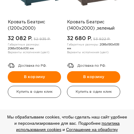
Кровать Беатрис
Кровать Беатрис
(1200х2000)
(1400х2000) ,зеленый
,коричневый
32 082 P.
32 680 P.
52 935 P.
53 922 P.
Габаритные размеры:
Габаритные размеры:
2095х1510х1051
2095х1304х1051 мм
мм
Варианты исполнения (цвет):
Варианты исполнения (цвет):
Доставка по РФ.
Доставка по РФ.
В корзину
В корзину
Купить в один клик
Купить в один клик
Мы обрабатываем cookies, чтобы сделать наш сайт удобнее
и персонализированее для вас. Подробнее:
политика
СКИДКА
СКИДКА
использования cookies
и
Соглашение на обработку
-20%
-20%