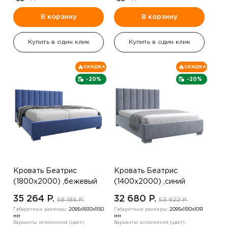
В корзину
В корзину
Купить в один клик
Купить в один клик
СКИДКА
СКИДКА
-20%
-20%
Кровать Беатрис
Кровать Беатрис
(1800х2000) ,бежевый
(1400х2000) ,синий
35 264 P.
32 680 P.
58 186 P.
53 922 P.
Габаритные размеры:
2095х1930х1150
Габаритные размеры:
2095х1510х1051
мм
мм
Варианты исполнения (цвет):
Варианты исполнения (цвет):