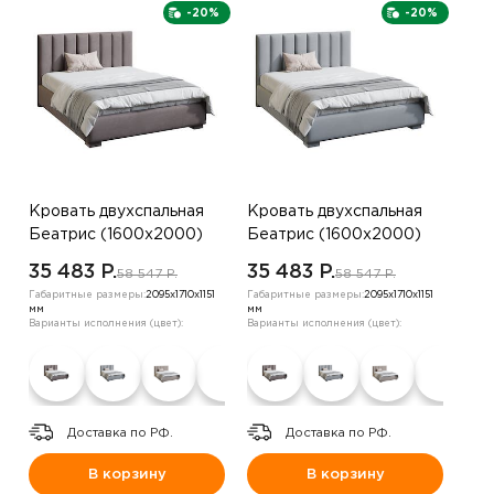
-20%
-20%
Кровать двухспальная
Кровать двухспальная
Беатрис (1600х2000)
Беатрис (1600х2000)
,велюр серо-
,велюр серый
35 483 P.
35 483 P.
58 547 P.
58 547 P.
коричневый
Габаритные размеры:
2095х1710х1151
Габаритные размеры:
2095х1710х1151
мм
мм
Варианты исполнения (цвет):
Варианты исполнения (цвет):
Доставка по РФ.
Доставка по РФ.
В корзину
В корзину