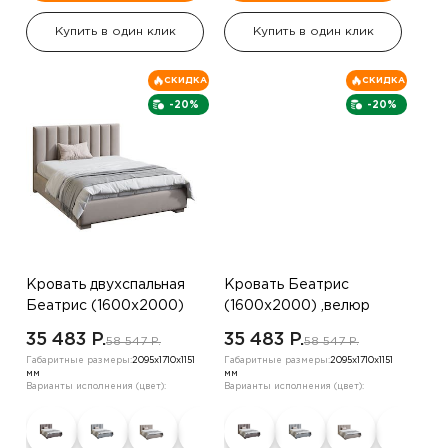
Купить в один клик
Купить в один клик
СКИДКА
СКИДКА
-20%
-20%
Кровать двухспальная
Кровать Беатрис
Беатрис (1600х2000)
(1600х2000) ,велюр
,велюр бежевый жемчуг
серо-коричневый
35 483 P.
35 483 P.
58 547 P.
58 547 P.
Габаритные размеры:
2095х1710х1151
Габаритные размеры:
2095х1710х1151
мм
мм
Варианты исполнения (цвет):
Варианты исполнения (цвет):