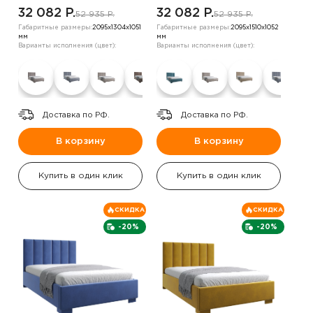
бежевый
,шоколадный
32 082 P.
32 082 P.
52 935 P.
52 935 P.
Габаритные размеры:
2095х1304х1051
Габаритные размеры:
2095х1510х1052
мм
мм
Варианты исполнения (цвет):
Варианты исполнения (цвет):
Доставка по РФ.
Доставка по РФ.
В корзину
В корзину
Купить в один клик
Купить в один клик
СКИДКА
СКИДКА
-20%
-20%