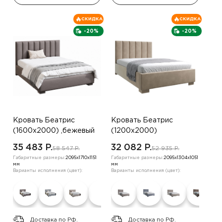
СКИДКА
СКИДКА
-20%
-20%
Кровать Беатрис
Кровать Беатрис
(1600х2000) ,бежевый
(1200х2000)
,коричневый
35 483 P.
32 082 P.
58 547 P.
52 935 P.
Габаритные размеры:
2095х1710х1151
Габаритные размеры:
2095х1304х1051
мм
мм
Варианты исполнения (цвет):
Варианты исполнения (цвет):
Доставка по РФ.
Доставка по РФ.