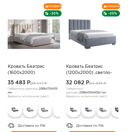
СКИДКА
СКИДКА
-20%
-20%
Кровать Беатрис
Кровать Беатрис
(1600х2000)
(1200х2000) ,светло-
,коричневый
бежевый
35 483 P.
32 082 P.
58 547 P.
52 935 P.
Габаритные размеры:
2095х1710х1151
Габаритные
мм
размеры:
2095х1304х1052 мм
Варианты исполнения (цвет):
Варианты исполнения (цвет):
Доставка по РФ.
Доставка по РФ.