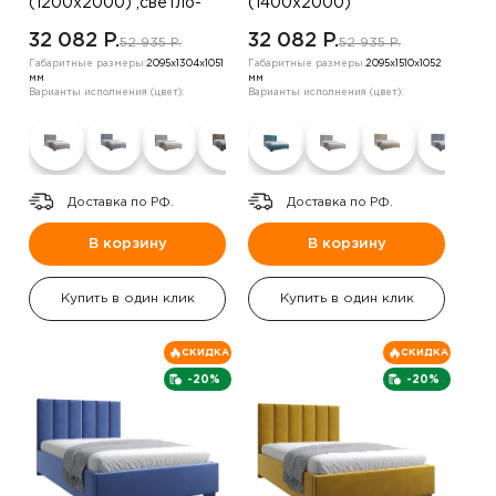
(1200х2000) ,светло-
(1400х2000)
бежевый
,шоколадный
32 082 P.
32 082 P.
52 935 P.
52 935 P.
Габаритные размеры:
2095х1304х1051
Габаритные размеры:
2095х1510х1052
мм
мм
Варианты исполнения (цвет):
Варианты исполнения (цвет):
Доставка по РФ.
Доставка по РФ.
В корзину
В корзину
Купить в один клик
Купить в один клик
СКИДКА
СКИДКА
-20%
-20%