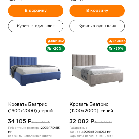
В корзину
В корзину
Купить в один клик
Купить в один клик
СКИДКА
СКИДКА
-20%
-20%
Кровать Беатрис
Кровать Беатрис
(1600х2000) ,серый
(1200х2000) ,синий
34 105 P.
32 082 P.
56 273 P.
52 935 P.
Габаритные размеры:
2095х1710х1151
Габаритные
мм
размеры:
2095х1304х1052 мм
Варианты исполнения (цвет):
Варианты исполнения (цвет):