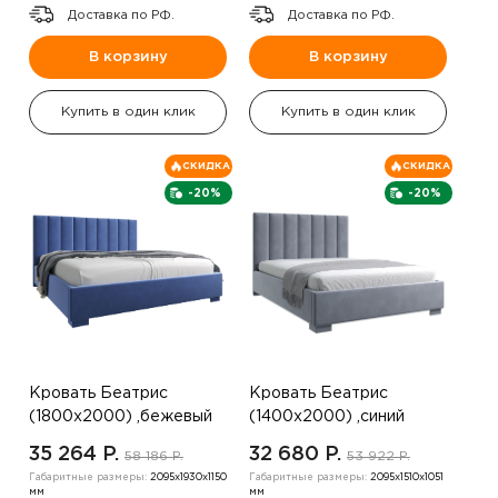
Доставка по РФ.
Доставка по РФ.
В корзину
В корзину
Купить в один клик
Купить в один клик
СКИДКА
СКИДКА
-20%
-20%
Кровать Беатрис
Кровать Беатрис
(1800х2000) ,бежевый
(1400х2000) ,синий
35 264 P.
32 680 P.
58 186 P.
53 922 P.
Габаритные размеры:
2095х1930х1150
Габаритные размеры:
2095х1510х1051
мм
мм