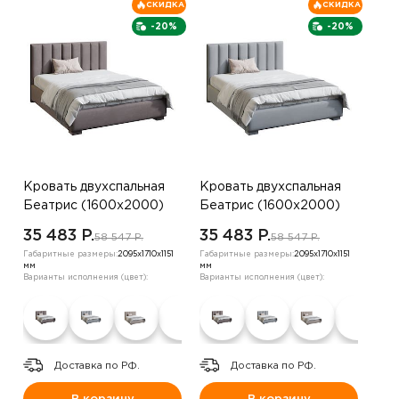
СКИДКА
СКИДКА
-20%
-20%
Кровать двухспальная
Кровать двухспальная
Беатрис (1600х2000)
Беатрис (1600х2000)
,велюр серо-
,велюр серый
35 483 P.
35 483 P.
58 547 P.
58 547 P.
коричневый
Габаритные размеры:
2095х1710х1151
Габаритные размеры:
2095х1710х1151
мм
мм
Варианты исполнения (цвет):
Варианты исполнения (цвет):
Доставка по РФ.
Доставка по РФ.