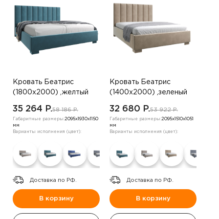
Кровать Беатрис
Кровать Беатрис
(1800х2000) ,желтый
(1400х2000) ,зеленый
35 264 P.
32 680 P.
58 186 P.
53 922 P.
Габаритные размеры:
2095х1930х1150
Габаритные размеры:
2095х1510х1051
мм
мм
Варианты исполнения (цвет):
Варианты исполнения (цвет):
Доставка по РФ.
Доставка по РФ.
В корзину
В корзину