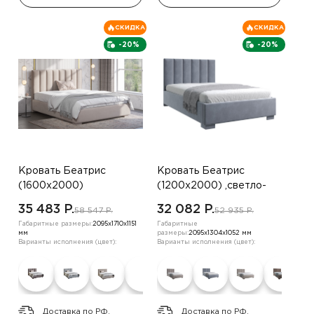
СКИДКА
СКИДКА
-20%
-20%
Кровать Беатрис
Кровать Беатрис
(1600х2000)
(1200х2000) ,светло-
,коричневый
бежевый
35 483 P.
32 082 P.
58 547 P.
52 935 P.
Габаритные размеры:
2095х1710х1151
Габаритные
мм
размеры:
2095х1304х1052 мм
Варианты исполнения (цвет):
Варианты исполнения (цвет):
Доставка по РФ.
Доставка по РФ.