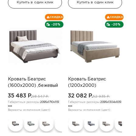
Купить в один клик
Купить в один клик
СКИДКА
СКИДКА
-20%
-20%
Кровать Беатрис
Кровать Беатрис
(1600х2000) ,бежевый
(1200х2000)
,коричневый
35 483 P.
32 082 P.
58 547 P.
52 935 P.
Габаритные размеры:
2095х1710х1151
Габаритные размеры:
2095х1304х1051
мм
мм
Варианты исполнения (цвет):
Варианты исполнения (цвет):