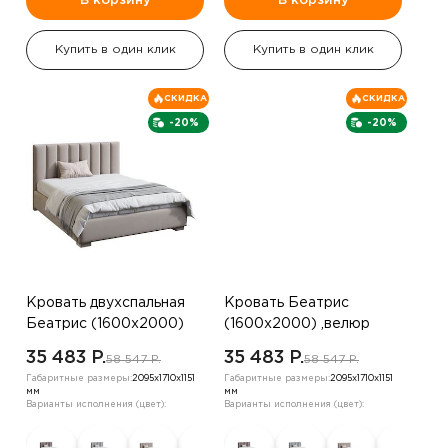
В корзину
В корзину
Купить в один клик
Купить в один клик
СКИДКА
СКИДКА
-20%
-20%
Кровать двухспальная
Кровать Беатрис
Беатрис (1600х2000)
(1600х2000) ,велюр
,велюр бежевый жемчуг
серо-коричневый
35 483 P.
35 483 P.
58 547 P.
58 547 P.
Габаритные размеры:
2095х1710х1151
Габаритные размеры:
2095х1710х1151
мм
мм
Варианты исполнения (цвет):
Варианты исполнения (цвет):