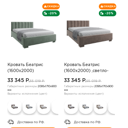
СКИДКА
СКИДКА
-20%
-20%
Кровать Беатрис
Кровать Беатрис
(1600х2000)
(1600х2000) ,светло-
,оранжевый
зеленый
33 345 P.
33 345 P.
55 019 P.
55 019 P.
Габаритные размеры:
2095х1710х900
Габаритные размеры:
2095х1710х900
мм
мм
Варианты исполнения (цвет):
Варианты исполнения (цвет):
Доставка по РФ.
Доставка по РФ.