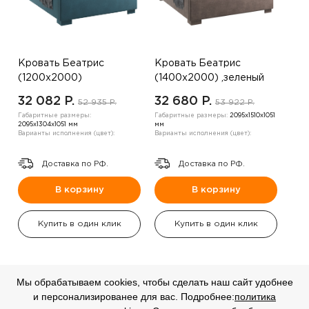
Кровать Беатрис
Кровать Беатрис
(1200х2000)
(1400х2000) ,зеленый
,коричневый
32 082 P.
32 680 P.
52 935 P.
53 922 P.
Габаритные размеры:
Габаритные размеры:
2095х1510х1051
2095х1304х1051 мм
мм
Варианты исполнения (цвет):
Варианты исполнения (цвет):
Доставка по РФ.
Доставка по РФ.
В корзину
В корзину
Купить в один клик
Купить в один клик
Мы обрабатываем cookies, чтобы сделать наш сайт удобнее
и персонализированее для вас. Подробнее:
политика
СКИДКА
СКИДКА